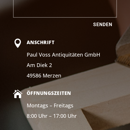
SENDEN

ANSCHRIFT
Paul Voss Antiquitäten GmbH
Am Diek 2
49586 Merzen

ÖFFNUNGSZEITEN
Montags – Freitags
8:00 Uhr – 17:00 Uhr