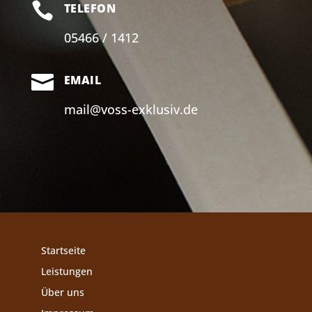

TELEFON
05466 / 1412

EMAIL
mail@voss-exklusiv.de
Startseite
Leistungen
Über uns